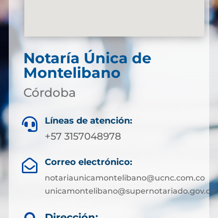
Notaría Única de
Montelibano
Córdoba
Líneas de atención:

+57 3157048978
Correo electrónico:

notariaunicamontelibano@ucnc.com.co
unicamontelibano@supernotariado.gov.co
Dirección: