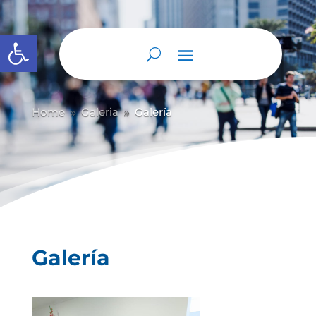
Abrir barra de herramientas
Home
Galeria
Galería
9
9
Galería