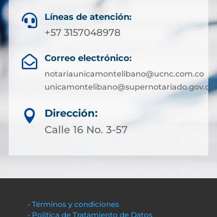
Líneas de atención:

+57 3157048978
Correo electrónico:

notariaunicamontelibano@ucnc.com.co
unicamontelibano@supernotariado.gov.co
Dirección:

Calle 16 No. 3-57
• Términos y condiciones
• Política de Tratamiento de Datos