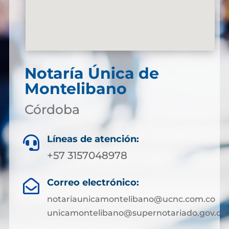
Notaría Única de
Montelibano
Córdoba
Líneas de atención:

+57 3157048978
Correo electrónico:

notariaunicamontelibano@ucnc.com.co
unicamontelibano@supernotariado.gov.co