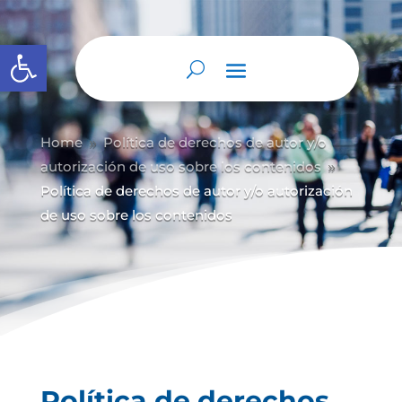
Abrir barra de herramientas
Home
Política de derechos de autor y/
o
9
autorización de uso sobre los contenidos
9
Política de derechos de autor y/o autorización
de uso sobre los contenidos
Política de derechos