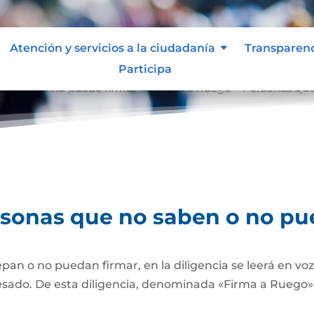
Atención y servicios a la ciudadanía
Transparen
Participa
o saben o no puede firmar
Firma a Ruego – Personas que
9
rsonas que no saben o no pu
pan o no puedan firmar, en la diligencia se leerá en vo
esado. De esta diligencia, denominada «Firma a Ruego», 