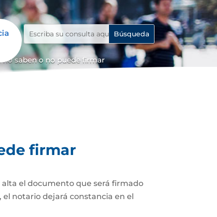
cia
 no saben o no puede firmar
ede firmar
z alta el documento que será firmado
el notario dejará constancia en el