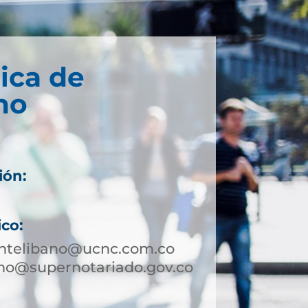
ica de
no
ión:
ico:
ntelibano@ucnc.com.co
no@supernotariado.gov.co