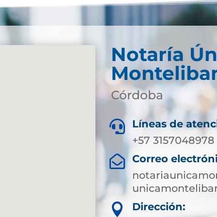
Notaría Ún
Monteliba
Córdoba
Líneas de atenc

+57 3157048978
Correo electrón

notariaunicamo
unicamonteliba
Dirección:
