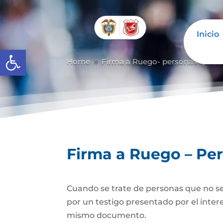
Inicio
Abrir barra de herramientas
Home
Firma a Ruego- personas que n
9
Firma a Ruego – Pe
Cuando se trate de personas que no se
por un testigo presentado por el inter
mismo documento.