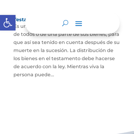
Abrir barra de herramientas
Testamento
Es un acto por el cual una persona dispone
de todos o de una parte de sus bienes, para
que así sea tenido en cuenta después de su
muerte en la sucesión. La distribución de
los bienes en el testamento debe hacerse
de acuerdo con la ley. Mientras viva la
persona puede...