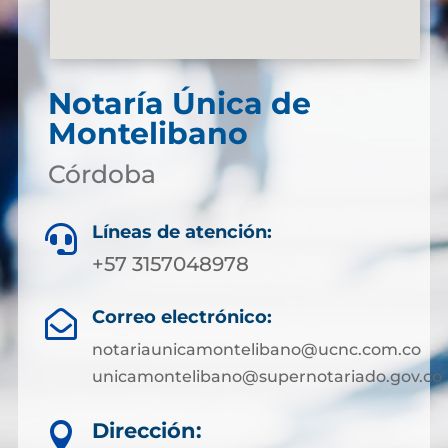
Notaría Única de
Montelibano
Córdoba
Líneas de atención:

+57 3157048978
Correo electrónico:

notariaunicamontelibano@ucnc.com.co
unicamontelibano@supernotariado.gov.co
Dirección:
