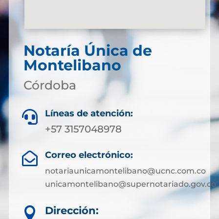
Notaría Única de
Montelibano
Córdoba
Líneas de atención:

+57 3157048978
Correo electrónico:

notariaunicamontelibano@ucnc.com.co
unicamontelibano@supernotariado.gov.co
Dirección:
