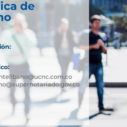
ica de
no
ión:
ico:
ntelibano@ucnc.com.co
no@supernotariado.gov.co