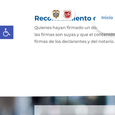
Reconocimiento de fir
Inicio
Abrir barra de herramientas
Quienes hayan firmado un documento p
las firmas son suyas y que el contenid
firmas de los declarantes y del notario.