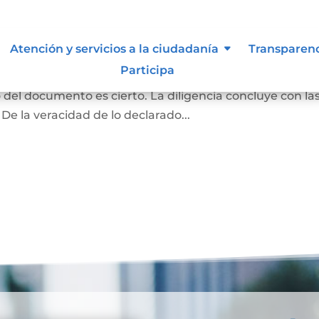
ma y contenido
Atención y servicios a la ciudadanía
Transparen
Participa
rivado podrán acudir ante el notario para declarar q
o del documento es cierto. La diligencia concluye con la
 De la veracidad de lo declarado...