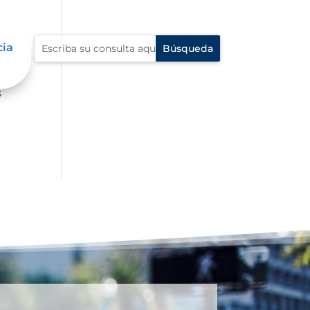
cia
ue
s