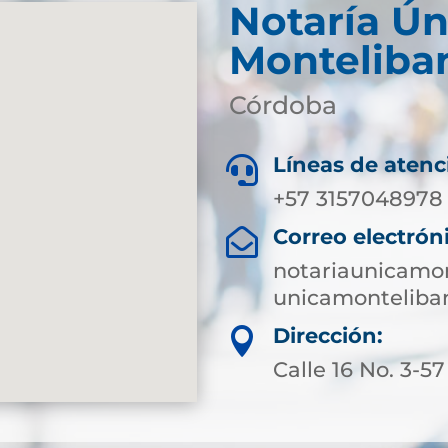
Notaría Ún
Monteliba
Córdoba
Líneas de atenc

+57 3157048978
Correo electrón

notariaunicamo
unicamonteliba
Dirección:

Calle 16 No. 3-57