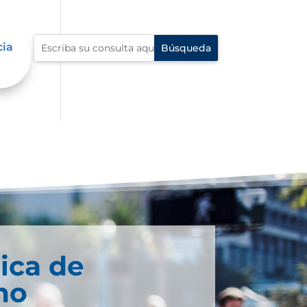
cia
ica de
no