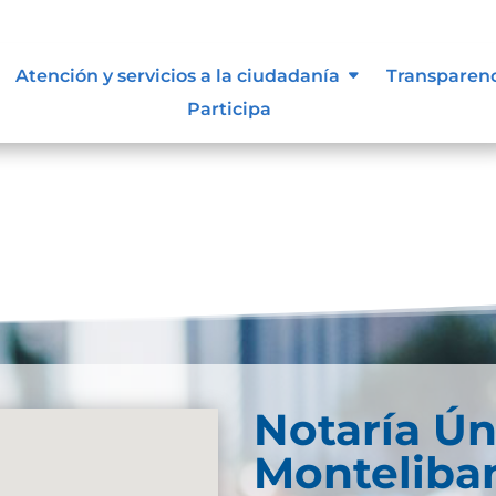
s y manuales
Atención y servicios a la ciudadanía
Transparen
Participa
Notaría Ún
Monteliba