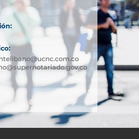
ión:
ico:
ntelibano@ucnc.com.co
no@supernotariado.gov.co