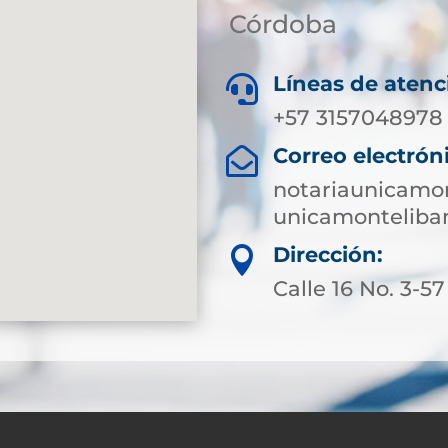
Córdoba
Líneas de atenc

+57 3157048978
Correo electrón

notariaunicamo
unicamonteliba
Dirección:

Calle 16 No. 3-57