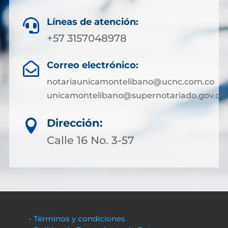
Líneas de atención:

+57 3157048978
Correo electrónico:

notariaunicamontelibano@ucnc.com.co
unicamontelibano@supernotariado.gov.co
Dirección:

Calle 16 No. 3-57
• Términos y condiciones