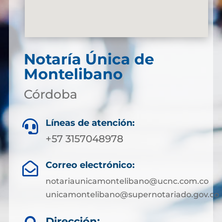
Notaría Única de
Montelibano
Córdoba
Líneas de atención:

+57 3157048978
Correo electrónico:

notariaunicamontelibano@ucnc.com.co
unicamontelibano@supernotariado.gov.co
Dirección: