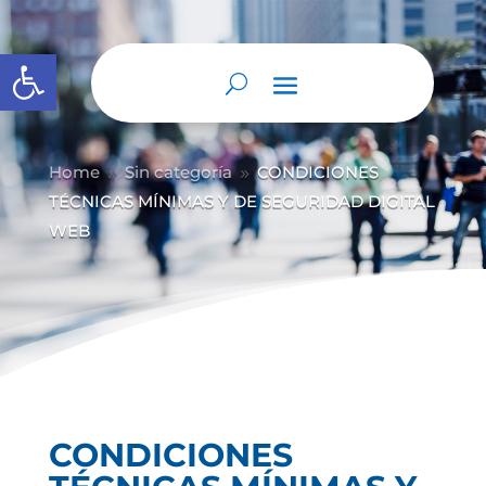
Abrir barra de herramientas
Home
Sin categoría
CONDICIONES
9
9
TÉCNICAS MÍNIMAS Y DE SEGURIDAD DIGITAL
WEB
CONDICIONES