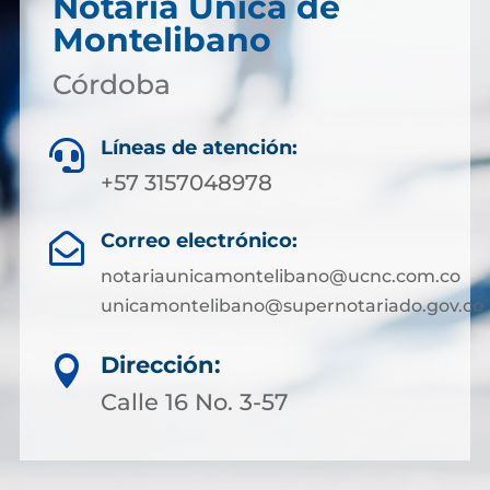
Notaría Única de
Montelibano
Córdoba
Líneas de atención:

+57 3157048978
Correo electrónico:

notariaunicamontelibano@ucnc.com.co
unicamontelibano@supernotariado.gov.co
Dirección:

Calle 16 No. 3-57