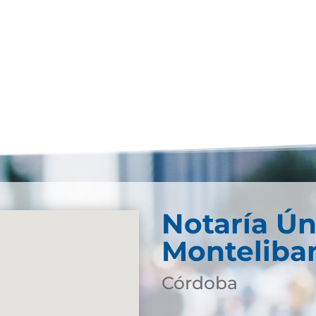
Notaría Ún
Monteliba
Córdoba