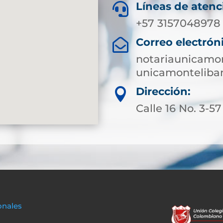
Líneas de atenc

+57 3157048978
Correo electrón

notariaunicamo
unicamonteliba
Dirección:

Calle 16 No. 3-57
onales