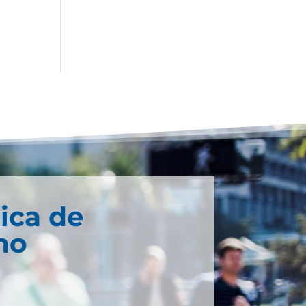
ica de
no