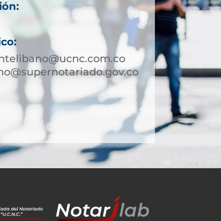
ión:
ico:
ntelibano@ucnc.com.co
no@supernotariado.gov.co