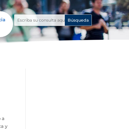
cia
o a
ca y