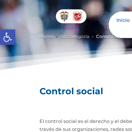
Inicio
Abrir barra de herramientas
Home
Sin categoría
Control social
9
9
Control social
El control social es el derecho y el de
través de sus organizaciones, redes soci