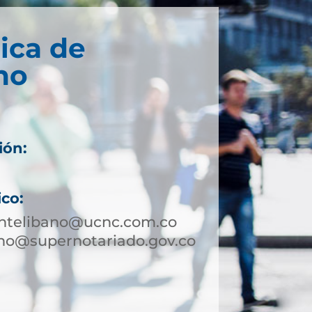
ica de
no
ión:
ico:
ntelibano@ucnc.com.co
no@supernotariado.gov.co