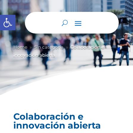
Abrir barra de herramientas
Home
Sin categoría
Colaboración e
9
9
innovación abierta
Colaboración e
innovación abierta