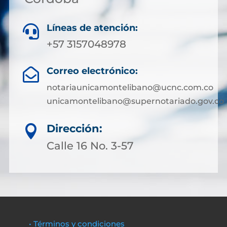
Líneas de atención:

+57 3157048978
Correo electrónico:

notariaunicamontelibano@ucnc.com.co
unicamontelibano@supernotariado.gov.co
Dirección:

Calle 16 No. 3-57
• Términos y condiciones