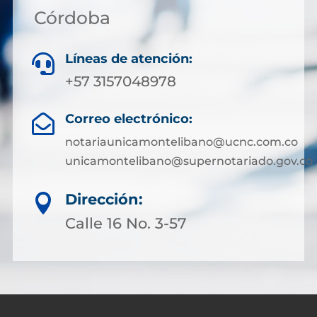
Córdoba
Líneas de atención:

+57 3157048978
Correo electrónico:

notariaunicamontelibano@ucnc.com.co
unicamontelibano@supernotariado.gov.co
Dirección:

Calle 16 No. 3-57