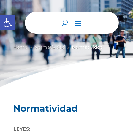
Abrir barra de herramientas
Home
Normatividad
Normatividad
9
9
Normatividad
LEYES: