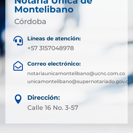
Notaría Única de
Montelibano
Córdoba
Líneas de atención:

+57 3157048978
Correo electrónico:

notariaunicamontelibano@ucnc.com.co
unicamontelibano@supernotariado.gov.co
Dirección:

Calle 16 No. 3-57