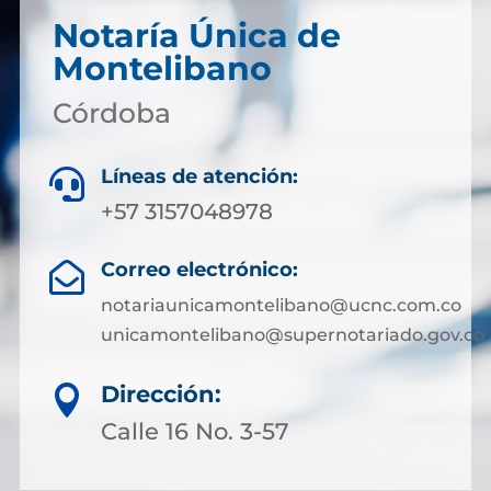
Notaría Única de
Montelibano
Córdoba
Líneas de atención:

+57 3157048978
Correo electrónico:

notariaunicamontelibano@ucnc.com.co
unicamontelibano@supernotariado.gov.co
Dirección:

Calle 16 No. 3-57